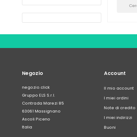
Negozio
Account
negozio.click
Il mio account
Gruppo ELS S.r.l.
I miei ordini
Contrada Marezi 85
Note di credito
63061 Massignano
I miei indirizzi
Ascoli Piceno
Italia
Buoni