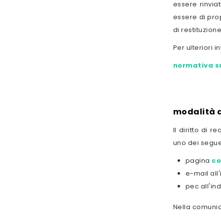
essere rinviat
essere di prop
di restituzion
Per ulteriori i
normativa su
modalità d
Il diritto di 
uno dei segue
pagina
co
e-mail all
pec all'in
Nella comunic