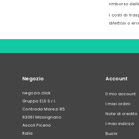
rimborso dell
I costi di tra
difettosi o er
Negozio
Account
negozio.click
Il mio account
Gruppo ELS S.r.l.
I miei ordini
Contrada Marezi 85
Note di credito
63061 Massignano
I miei indirizzi
Ascoli Piceno
Italia
Buoni