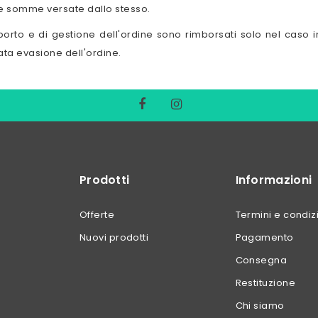
e somme versate dallo stesso.
sporto e di gestione dell'ordine sono rimborsati solo nel caso in c
rata evasione dell'ordine.
Prodotti
Informazioni
Offerte
Termini e condiz
Nuovi prodotti
Pagamento
Consegna
Restituzione
Chi siamo