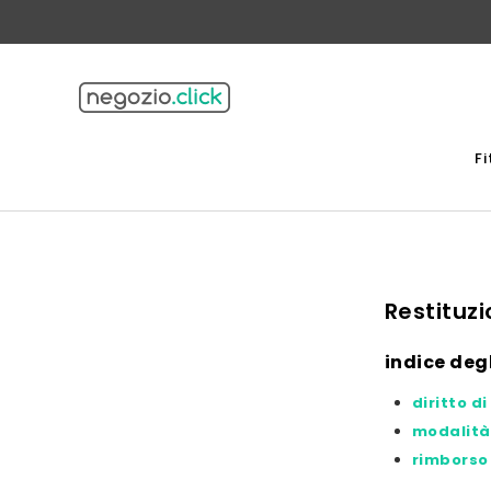
F
Restituz
indice deg
diritto d
modalità 
rimborso