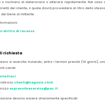
i o rischiano di deteriorarsi o alterarsi rapidamente. Nel caso 
rietà del cliente, il quale dovrà provvedere al ritiro dello stes
e del bene al mittente.
nformazioni:
l diritto di recesso
i richiesta
recesso si esercita inviando, entro i termini previsti (14 giorni)
nti canali:
ntattaci
'indirizzo
clienti@negozio.click
dirizzo
expresslineservice@pec.it
azione devono essere chiaramente specificati: