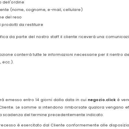
o dell'ordine
liente (nome, cognome, e-mail, cellulare)
ne del reso
 prodotti da restituire
fica da parte del nostro staff il cliente riceverà una comunica
zione conterrà tutte le informazioni necessarie per il rientro de
, ecc.).
arà emesso entro 14 giorni dalla data in cui
negozio.click
è venu
Cliente. Le somme si intendono rimborsate qualora vengano effe
la scadenza del termine precedentemente indicato.
di recesso è esercitato dal Cliente conformemente alle disposizi