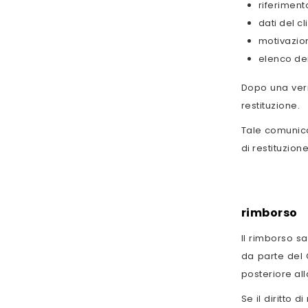
riferiment
dati del c
motivazio
elenco dei
Dopo una veri
restituzione.
Tale comunica
di restituzione
rimborso
Il rimborso s
da parte del 
posteriore al
Se il diritto 