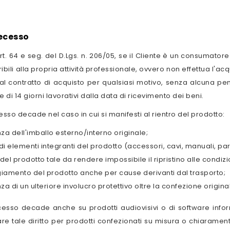
recesso
art. 64 e seg. del D.Lgs. n. 206/05, se il Cliente è un consumat
ribili alla propria attività professionale, ovvero non effettua l'acq
l contratto di acquisto per qualsiasi motivo, senza alcuna pen
ne di 14 giorni lavorativi dalla data di ricevimento dei beni.
recesso decade nel caso in cui si manifesti al rientro del prodotto:
a dell'imballo esterno/interno originale;
di elementi integranti del prodotto (accessori, cavi, manuali, part
 del prodotto tale da rendere impossibile il ripristino alle condizi
iamento del prodotto anche per cause derivanti dal trasporto;
a di un ulteriore involucro protettivo oltre la confezione origina
recesso decade anche su prodotti audiovisivi o di software inform
are tale diritto per prodotti confezionati su misura o chiarame