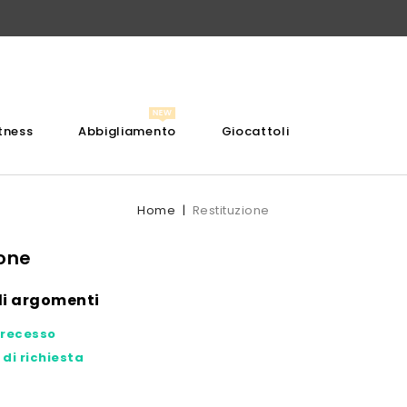
itness
Abbigliamento
Giocattoli
Home
Restituzione
ione
li argomenti
i recesso
di richiesta