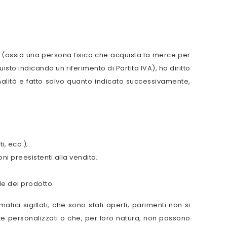
ore (ossia una persona fisica che acquista la merce per
uisto indicando un riferimento di Partita IVA), ha diritto
alità e fatto salvo quanto indicato successivamente,
i, ecc.);
oni preesistenti alla vendita;
le del prodotto.
atici sigillati, che sono stati aperti; parimenti non si
nte personalizzati o che, per loro natura, non possono