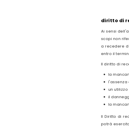
diritto di 
Ai sensi dell'
scopi non rife
a recedere da
entro il termi
Il diritto di 
la mancanz
l'assenza 
un utilizzo
il dannegg
la mancanz
Il Diritto di 
potrà esercit