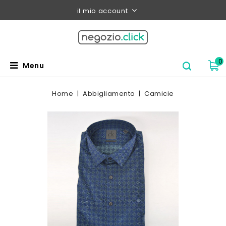
il mio account
0
Menu
Home
Abbigliamento
Camicie