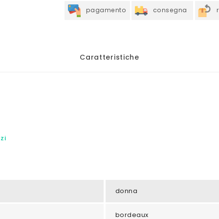
pagamento
consegna
Caratteristiche
A
zi
donna
bordeaux