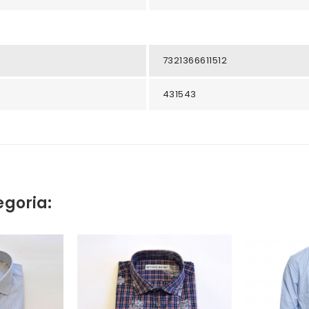
7321366611512
431543
egoria: