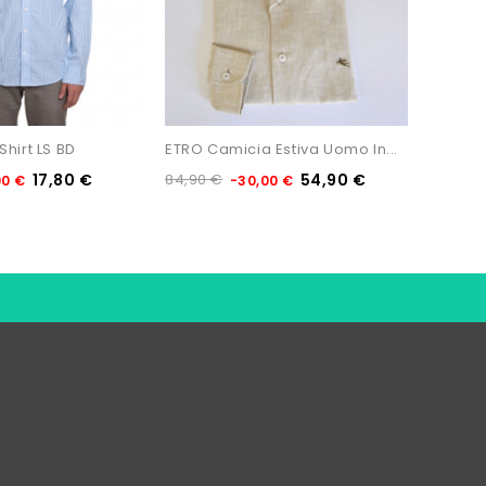
hirt LS BD
ETRO Camicia Estiva Uomo In...
ETRO C
17,80 €
84,90 €
54,90 €
84,90 
00 €
-30,00 €