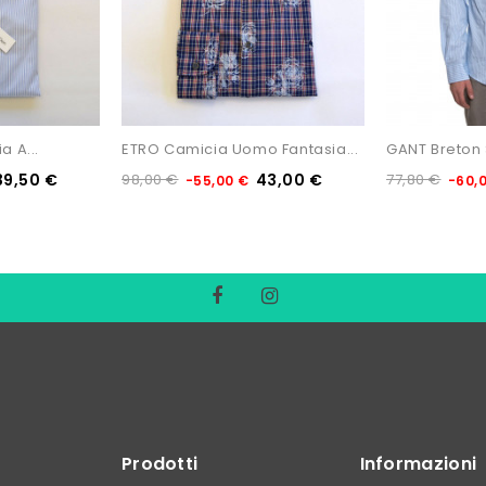
a A...
ETRO Camicia Uomo Fantasia...
GANT Breton S
39,50 €
98,00 €
43,00 €
77,80 €
-55,00 €
-60,
Prodotti
Informazioni