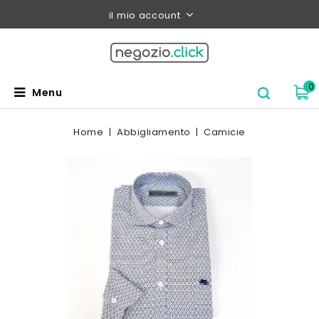
il mio account
0
Menu
Home
Abbigliamento
Camicie