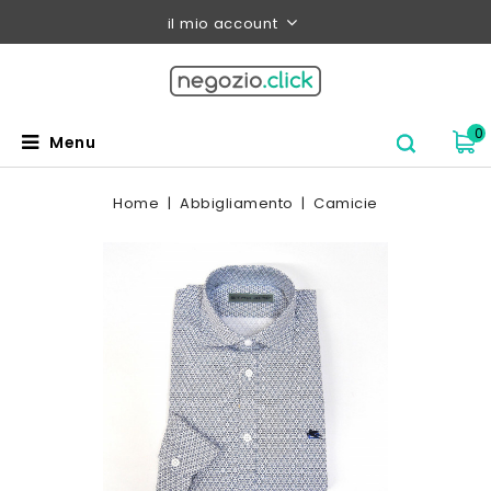
il mio account
0
Menu
Home
Abbigliamento
Camicie