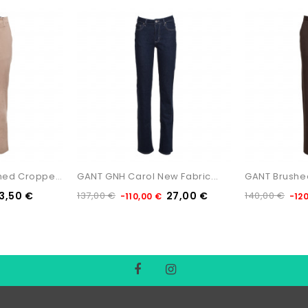
GANT Classic Washed Cropped...
GANT GNH Carol New Fabric...
GANT Brushed 
3,50 €
137,00 €
27,00 €
140,00 €
-110,00 €
-12