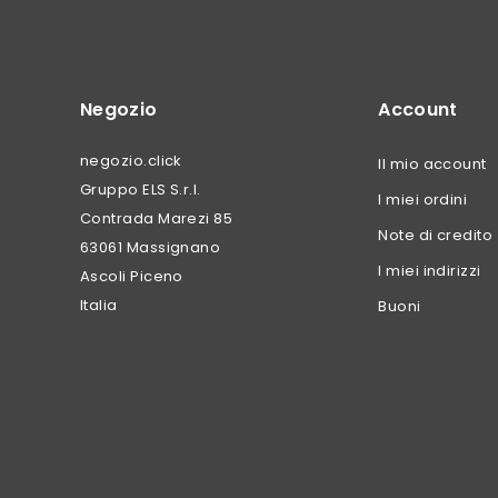
Negozio
Account
negozio.click
Il mio account
Gruppo ELS S.r.l.
I miei ordini
Contrada Marezi 85
Note di credito
63061 Massignano
I miei indirizzi
Ascoli Piceno
Italia
Buoni