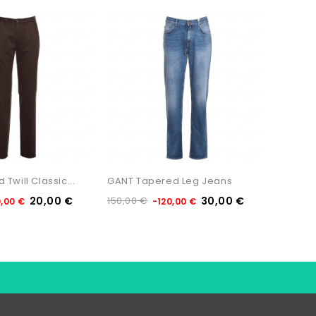
Twill Classic...
GANT Tapered Leg Jeans
GANT C
20,00 €
150,00 €
30,00 €
135,00 
0,00 €
-120,00 €