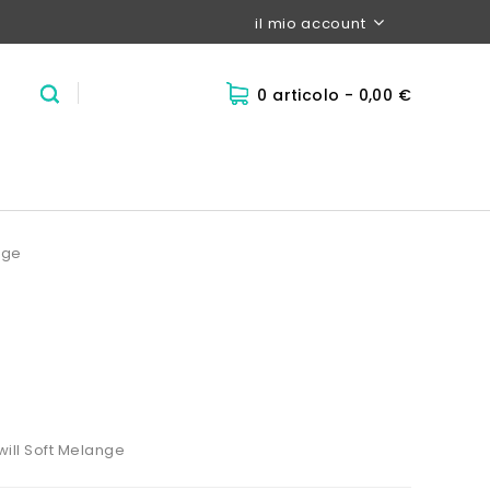
il mio account
0 articolo
- 0,00 €
nge
ill Soft Melange