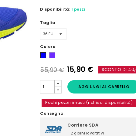
Disponibilità:
1 pezzi
Taglia
Colore
Viola
Blu
15,90 €
55,90 €
SCONTO DI 40,
AGGIUNGI AL CARRELLO
Pochi pezzi rimasti (richiedi disponibilità)
Consegna:
Corriere SDA
1-2 giorni lavorativi