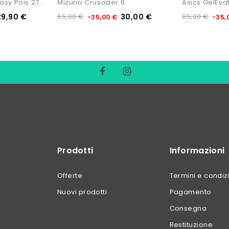
Superga Cotu Fantasy Pois 2750
Mizuno Crusader 6
Asics GelEva
29,90 €
65,00 €
30,00 €
65,00 €
-35,00 €
-35,
Prodotti
Informazioni
Offerte
Termini e condiz
Nuovi prodotti
Pagamento
Consegna
Restituzione