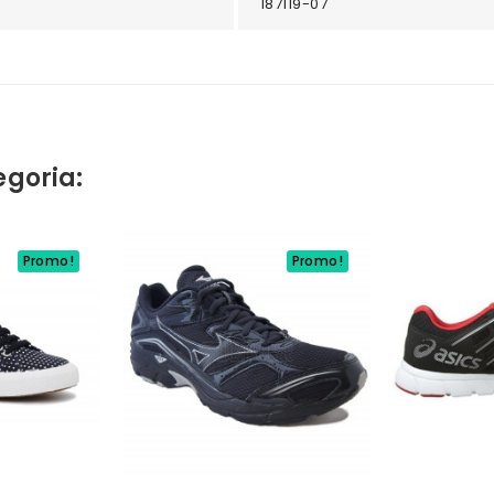
187119-07
egoria:
Promo!
Promo!