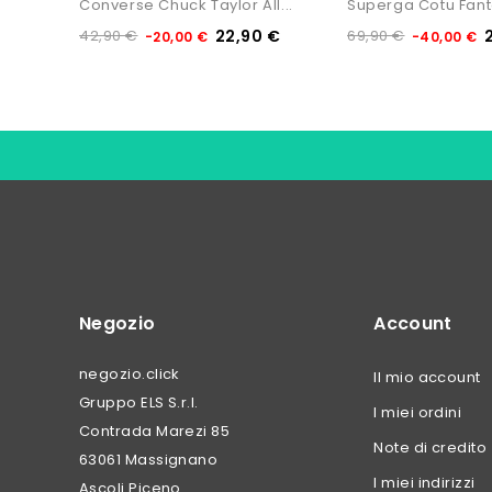
Converse Chuck Taylor All...
42,90 €
22,90 €
69,90 €
-20,00 €
-40,00 €
Negozio
Account
negozio.click
Il mio account
Gruppo ELS S.r.l.
I miei ordini
Contrada Marezi 85
Note di credito
63061 Massignano
I miei indirizzi
Ascoli Piceno