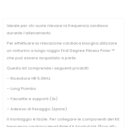
Ideale per chi vuole rilevare la frequenza cardiaca
durante l’allenamento
Per effettuare la rilevazione cardiaca bisogna utilizzare
un cinturino a lungo raggio First Degree Fitness Polar ™
che può essere acquistato a parte.
Questo kit comprende i seguenti prodotti:
– Ricevitore HR 5.0KHz
– Long Piombo
– Fascette e supporti (3x)
– Adesivo di fissaggio (spare)
Il montaggio è facile. Per collegare le componenti del Kit
frequenza cardiaca Heart Rate Kit Apollo&Vik (Pcar HS-