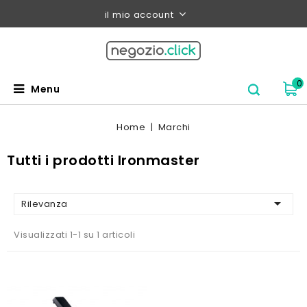
il mio account
0
Menu
Home
Marchi
Tutti i prodotti Ironmaster

Rilevanza
Visualizzati 1-1 su 1 articoli
AGGIUNGI AL CARRELLO