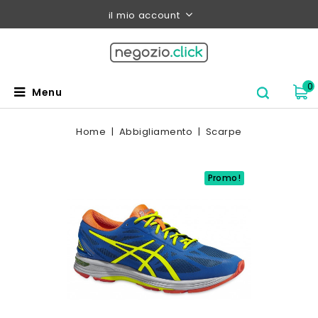
il mio account
0
Menu
Home
Abbigliamento
Scarpe
Promo!