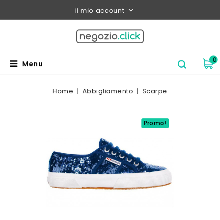
il mio account
0
Menu
Home
Abbigliamento
Scarpe
Promo!