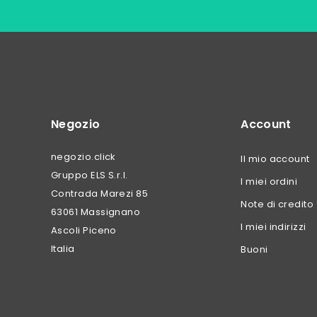
Negozio
Account
negozio.click
Il mio account
Gruppo ELS S.r.l.
I miei ordini
Contrada Marezi 85
Note di credito
63061 Massignano
I miei indirizzi
Ascoli Piceno
Italia
Buoni