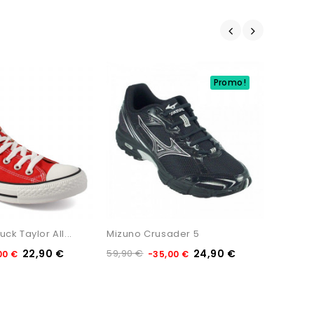
Promo!
Non Di
k Taylor All...
Mizuno Crusader 5
Convers
22,90 €
59,90 €
24,90 €
39,90 
00 €
-35,00 €