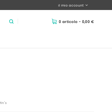
il mio account
0 articolo
- 0,00 €
Wn's