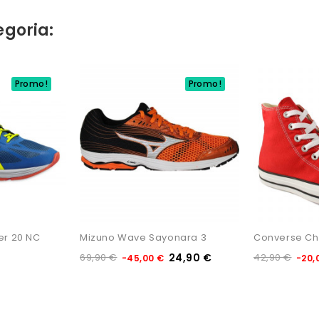
egoria:
Promo!
Promo!
Non Disponibile
er 20 NC
Mizuno Wave Sayonara 3
Converse Chuc
69,90 €
24,90 €
42,90 €
-45,00 €
-20,