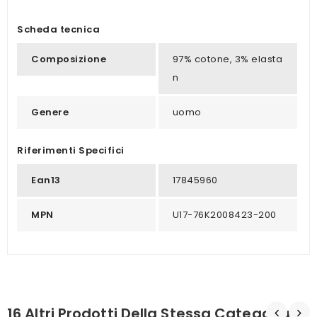
Scheda tecnica
Composizione
97% cotone, 3% elasta
n
Genere
uomo
Riferimenti Specifici
Ean13
17845960
MPN
U17-76K2008423-200
16 Altri Prodotti Della Stessa Categoria: