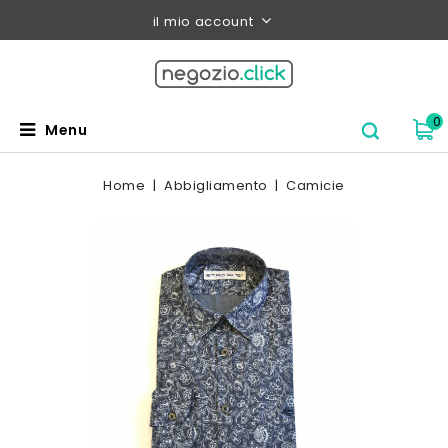
il mio account
0
Menu
Home
Abbigliamento
Camicie