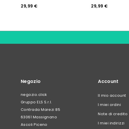
29,99 €
29,99 €
Negozio
Account
negozio.click
Il mio account
Gruppo ELS S.r.l.
I miei ordini
Contrada Marezi 85
Note di credito
63061 Massignano
I miei indirizzi
Ascoli Piceno