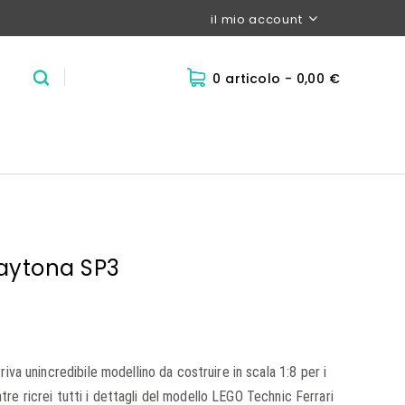
il mio account
0 articolo
- 0,00 €
Daytona SP3
va unincredibile modellino da costruire in scala 1:8 per i
ntre ricrei tutti i dettagli del modello LEGO Technic Ferrari