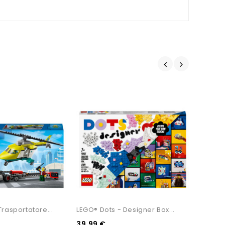
Trasportatore...
LEGO® Dots - Designer Box...
LEGO Fr
39,99 €
69,99 