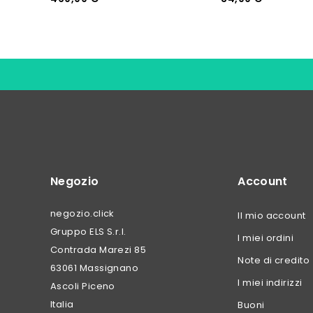
Negozio
Account
negozio.click
Il mio account
Gruppo ELS S.r.l.
I miei ordini
Contrada Marezi 85
Note di credito
63061 Massignano
I miei indirizzi
Ascoli Piceno
Italia
Buoni