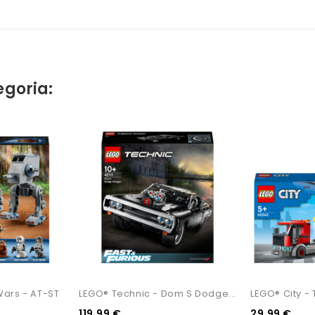
egoria:
Wars - AT-ST
LEGO® Technic - Dom S Dodge...
LEGO® City - 
119,99 €
29,99 €