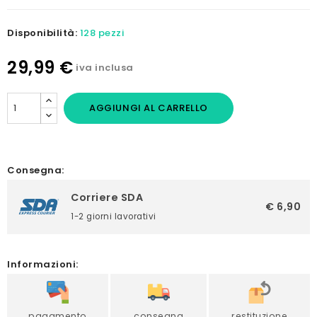
Disponibilità:
128 pezzi
29,99 €
iva inclusa
AGGIUNGI AL CARRELLO
Consegna:
Corriere SDA
€ 6,90
1-2 giorni lavorativi
Informazioni:
pagamento
consegna
restituzione