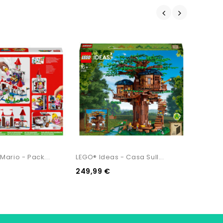
Mario - Pack...
LEGO® Ideas - Casa Sull...
Binari 
249,99 €
19,99 €