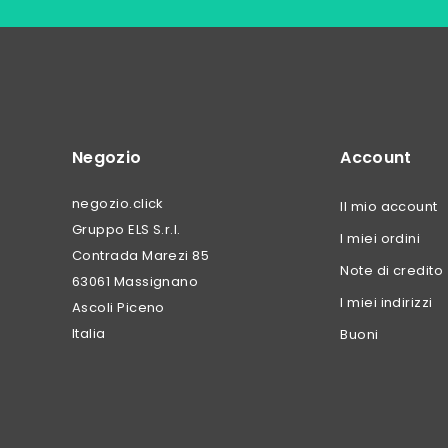
Negozio
Account
negozio.click
Il mio account
Gruppo ELS S.r.l.
I miei ordini
Contrada Marezi 85
Note di credito
63061 Massignano
I miei indirizzi
Ascoli Piceno
Italia
Buoni