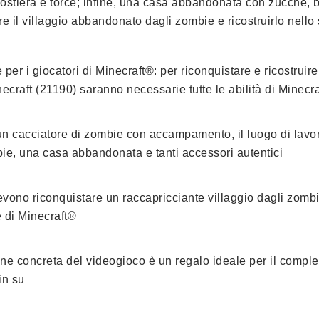
iera e torce; infine, una casa abbandonata con zucche, bari
e il villaggio abbandonato dagli zombie e ricostruirlo nello 
 per i giocatori di Minecraft®: per riconquistare e ricostruir
raft (21190) saranno necessarie tutte le abilità di Minecra
 un cacciatore di zombie con accampamento, il luogo di lavor
e, una casa abbandonata e tanti accessori autentici
evono riconquistare un raccapricciante villaggio dagli zombie
e di Minecraft®
ne concreta del videogioco è un regalo ideale per il comple
in su