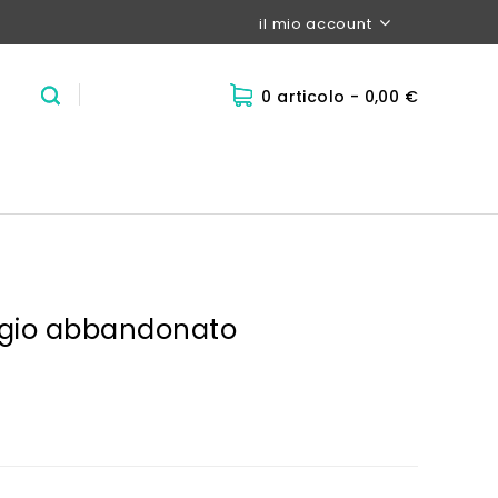
il mio account
0 articolo
- 0,00 €
aggio abbandonato