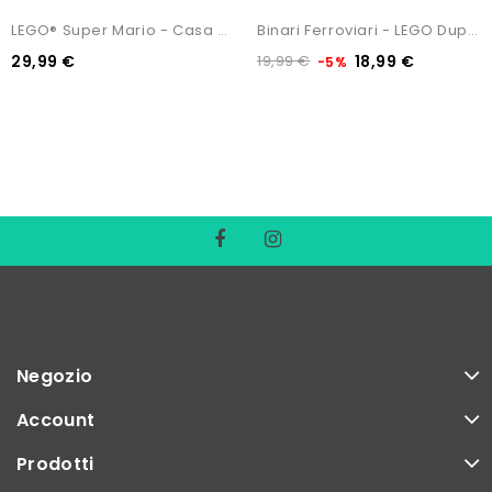
LEGO® Super Mario - Casa Di...
Binari Ferroviari - LEGO Duplo
29,99 €
19,99 €
18,99 €
-5%
Negozio
Account
Prodotti