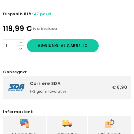
Disponibilità:
47 pezzi
119,99 €
iva inclusa
AGGIUNGI AL CARRELLO
Consegna:
Corriere SDA
€ 6,90
1-2 giorni lavorativi
Informazioni:
pagamento
consegna
restituzione