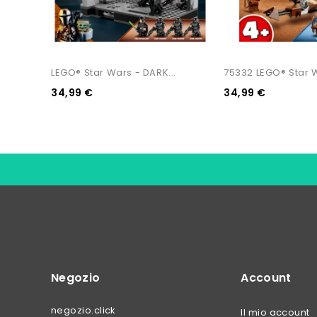
LEGO® Star Wars - DARK...
75332 LEGO® Star 
34,99 €
34,99 €
Negozio
Account
negozio.click
Il mio account