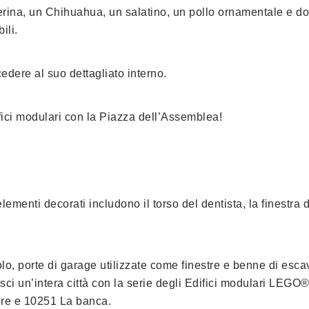
lerina, un Chihuahua, un salatino, un pollo ornamentale e dol
ili.
cedere al suo dettagliato interno.
fici modulari con la Piazza dell’Assemblea!
ementi decorati includono il torso del dentista, la finestra d
olo, porte di garage utilizzate come finestre e benne di es
isci un’intera città con la serie degli Edifici modulari LEGO
tore e 10251 La banca.