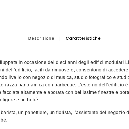
Descrizione
Caratteristiche
luppata in occasione dei dieci anni degli edifici modulari L
oni dell’edificio, facili da rimuovere, consentono di acceder
ondo livello con negozio di musica, studio fotografico e studi
razza panoramica con barbecue. L’esterno dell’edificio è d
a facciata altamente elaborata con bellissime finestre e porte 
nifigure e un bebè.
 barista, un panettiere, un fiorista, l’assistente del negozio 
ebè.