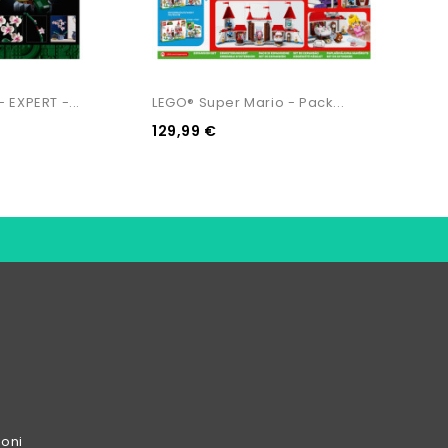
 EXPERT -...
LEGO® Super Mario - Pack...
ODS - H
129,99 €
19,99 
ioni