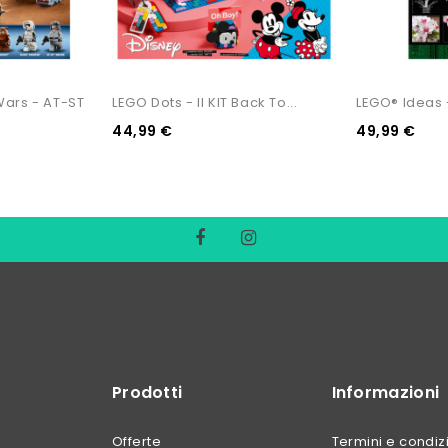
Wars - AT-ST
LEGO Dots - Il KIT Back To...
LEGO® Ideas -
44,99 €
49,99 €
Prodotti
Informazioni
Offerte
Termini e condiz