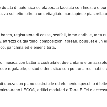
 dotata di autentica ed elaborata facciata con finestre e porte
razza sul tetto, oltre a un dettagliato marciapiede piastrellat
banco, registratore di cassa, scaffali, forno apribile, torta nu
a, attrezzi da giardino, composizioni floreali, bouquet e un 
nco, panchina ed elementi torta.
 di musica con batteria costruibile, due chitarre e un sasso
iede regolabile; e studio dentistico con poltrona reclinabile 
 di danza con piano costruibile ed elemento specchio riflett
, micro-treno LEGO®, edifici modulari e Torre Eiffel e access