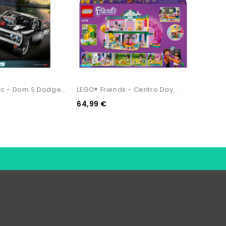
Non Disponibile
c - Dom S Dodge...
LEGO® Friends - Centro Day...
LEGO® D
64,99 €
39,99 