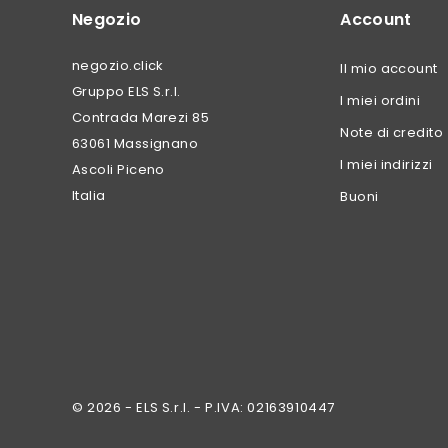
Negozio
Account
negozio.click
Il mio account
Gruppo ELS S.r.l.
I miei ordini
Contrada Marezi 85
Note di credito
63061 Massignano
I miei indirizzi
Ascoli Piceno
Italia
Buoni
© 2026 - ELS S.r.l. - P.IVA: 02163910447