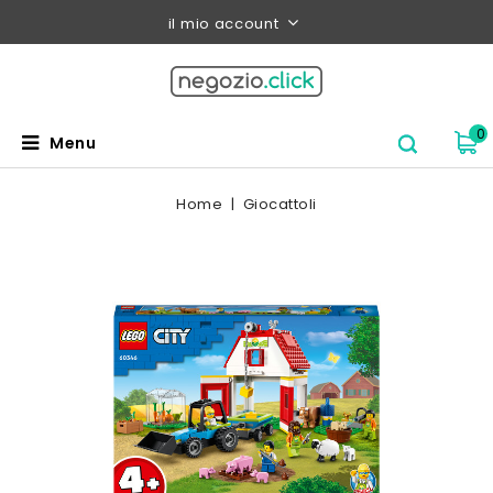
il mio account
0
Menu
Home
Giocattoli